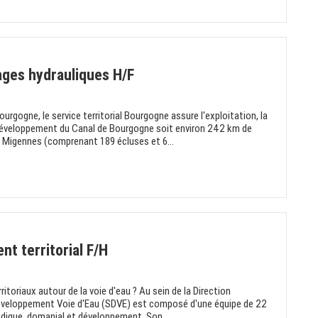
ages hydrauliques H/F
Bourgogne, le service territorial Bourgogne assure l'exploitation, la
 développement du Canal de Bourgogne soit environ 242 km de
 Migennes (comprenant 189 écluses et 6...
t territorial F/H
ritoriaux autour de la voie d'eau ? Au sein de la Direction
 Développement Voie d'Eau (SDVE) est composé d'une équipe de 22
ridique, domanial et développement. Son...