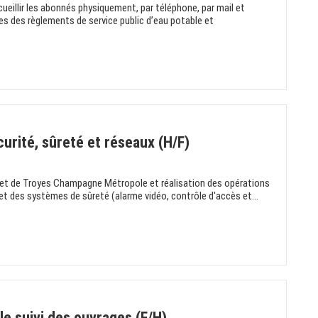
llir les abonnés physiquement, par téléphone, par mail et
es des règlements de service public d’eau potable et
rité, sûreté et réseaux (H/F)
yes et de Troyes Champagne Métropole et réalisation des opérations
 des systèmes de sûreté (alarme vidéo, contrôle d'accès et...
 le suivi des ouvrages (F/H)